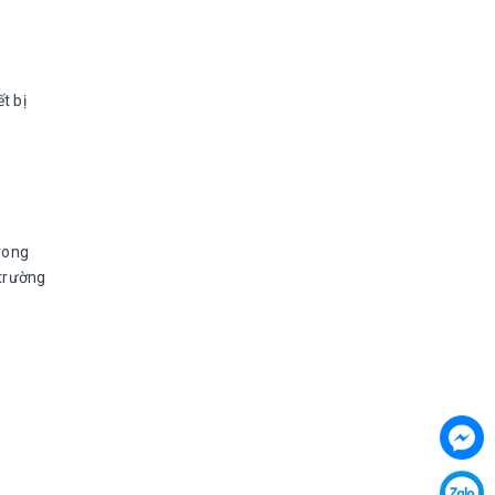
t bị
trong
 trường