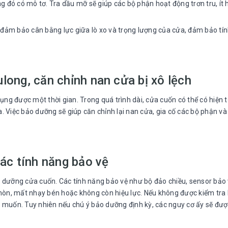
ng đó có mô tơ. Tra dầu mỡ sẽ giúp các bộ phận hoạt động trơn tru, ít
p đảm bảo cân bằng lực giữa lò xo và trọng lượng của cửa, đảm bảo tí
bulong, căn chỉnh nan cửa bị xô lệch
dụng được một thời gian. Trong quá trình dài, cửa cuốn có thể có hiện
. Việc bảo dưỡng sẽ giúp căn chỉnh lại nan cửa, gia cố các bộ phận và
ác tính năng bảo vệ
 dưỡng cửa cuốn. Các tính năng bảo vệ như bộ đảo chiều, sensor bảo v
 mòn, mất nhạy bén hoặc không còn hiệu lực. Nếu không được kiểm tra 
g muốn. Tuy nhiên nếu chú ý bảo dưỡng định kỳ, các nguy cơ ấy sẽ đư