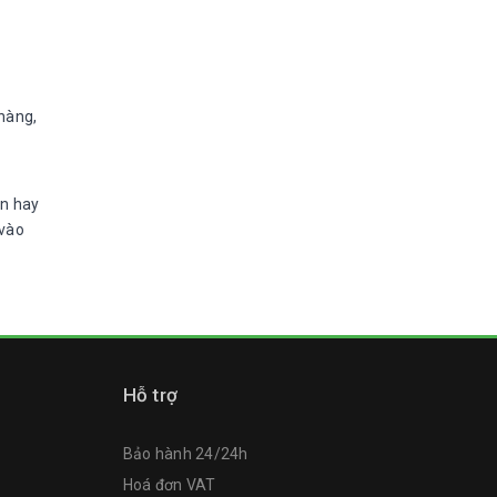
hàng,
ện hay
 vào
Hỗ trợ
Bảo hành 24/24h
Hoá đơn VAT