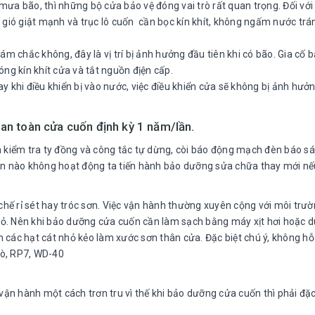
a bão, thì những bộ cửa bảo vệ đóng vai trò rất quan trọng. Đối với
gió giật mạnh và trục lô cuốn cần bọc kín khít, không ngấm nước trá
m chắc không, đây là vị trí bị ảnh hưởng đầu tiên khi có bão. Gia cố 
óng kín khít cửa và tắt nguồn địện cấp.
ay khi điều khiển bị vào nước, việc điều khiển cửa sẽ không bị ảnh hưởn
ộ an toàn cửa cuốn định kỳ 1 năm/lần.
kiểm tra ty đồng và công tắc tự dừng, còi báo động mạch đèn báo sá
phận nào không hoạt động ta tiến hành bảo dưỡng sửa chữa thay mới n
hế rỉ sét hay tróc sơn. Việc vận hành thường xuyên cộng với môi trư
hỏ. Nên khi bảo dưỡng cửa cuốn cần làm sạch bằng máy xịt hơi hoặc 
n các hạt cát nhỏ kẻo làm xước sơn thân cửa. Đặc biệt chú ý, không hỗ
bò, RP7, WD-40
ận hành một cách trơn tru vì thế khi bảo dưỡng cửa cuốn thì phải đặc