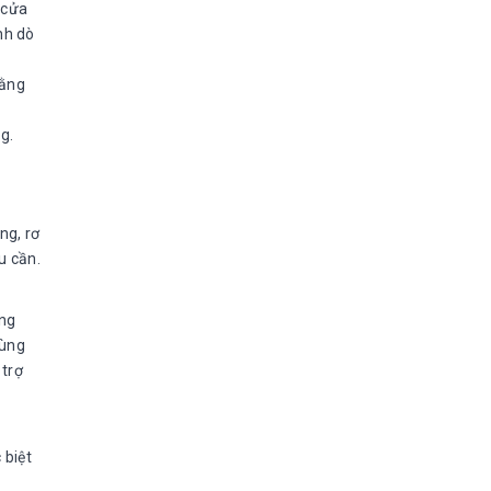
 cửa
nh dò
bằng
g.
ng, rơ
ếu cần.
ờng
dùng
 trợ
 biệt