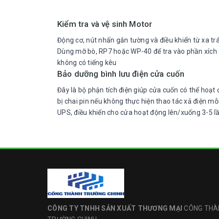
Kiểm tra và vệ sinh Motor
Động cơ, nút nhấn gắn tường và điều khiển từ xa trán
Dùng mỡ bò, RP7 hoặc WP-40 để tra vào phần xích
không có tiếng kêu
Bảo dưỡng bình lưu điện cửa cuốn
Đây là bộ phận tích điện giúp cửa cuốn có thể hoạt
bị chai pin nếu không thực hiện thao tác xả điện m
UPS, điều khiển cho cửa hoạt động lên/xuống 3-5 lầ
CÔNG TY TNHH SẢN XUẤT THƯƠNG MẠI
CÔNG THÀ