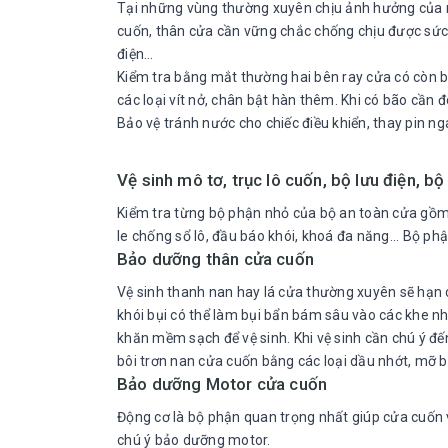
Tại những vùng thường xuyên chịu ảnh hưởng của mư
cuốn, thân cửa cần vững chắc chống chịu được sức 
điện…
Kiểm tra bằng mắt thường hai bên ray cửa có còn bá
các loại vít nở, chân bật hàn thêm. Khi có bão cần đ
Bảo vệ tránh nước cho chiếc điều khiển, thay pin ng
Vệ sinh mô tơ, trục lô cuốn, bộ lưu điện, b
Kiểm tra từng bộ phận nhỏ của bộ an toàn cửa gồm 
le chống sổ lô, đầu báo khói, khoá đa năng... Bộ 
Bảo dưỡng thân cửa cuốn
Vệ sinh thanh nan hay lá cửa thường xuyên sẽ hạn c
khói bụi có thể làm bụi bẩn bám sâu vào các khe n
khăn mềm sạch để vệ sinh. Khi vệ sinh cần chú ý đế
bôi trơn nan cửa cuốn bằng các loại dầu nhớt, mỡ 
Bảo dưỡng Motor cửa cuốn
Động cơ là bộ phận quan trọng nhất giúp cửa cuốn v
chú ý bảo dưỡng motor.