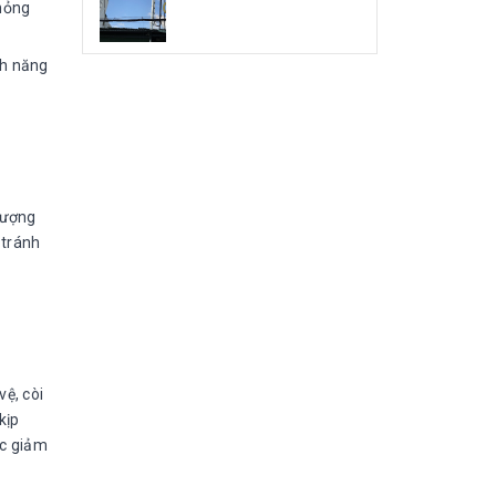
 hỏng
nh năng
 tượng
 tránh
ệ, còi
kịp
ợc giảm