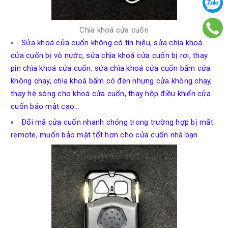
Chìa khoá cửa cuốn
Sửa khoá cửa cuốn không có tín hiệu, sửa chìa khoá
cửa cuốn bị vô nước, sửa chìa khoá cửa cuốn bị rơi, thay
pin chìa khoá cửa cuốn, sửa chìa khoá cửa cuốn bấm cửa
không chạy, chìa khoá bấm có đèn nhưng cửa không chạy,
thay hệ sóng cho khoá cửa cuốn, thay hộp điều khiển cửa
cuốn bảo mật cao...
Đổi mã cửa cuốn nhanh chóng trong trường hợp bị mất
remote, muốn bảo mật tốt hơn cho cửa cuốn nhà bạn