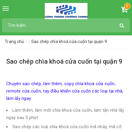
0
Toggle
navigation
Trang chủ
Sao chép chìa khoá cửa cuốn tại quận 9
Sao chép chìa khoá cửa cuốn tại quận 9
Chuyên sao chép, làm thêm, copy chìa khoá cửa cuốn,
remote cửa cuốn, tay điều khiển cửa cuốn các loại tại nhà,
làm lấy ngay
:
Làm thêm, làm mới chìa khoá cửa cuốn, làm tận nhà lấy
ngay sau 5 phút
Sao chép các loại chìa khoá cửa cuốn mã nhảy, mã cố