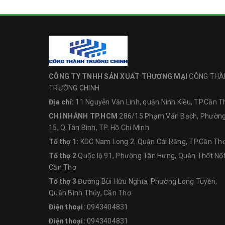
CÔNG TY TNHH SẢN XUẤT THƯƠNG MẠI
CÔNG THÀ
TRƯỜNG CHINH
Địa chỉ:
11 Nguyễn Văn Linh, quận Ninh Kiều, TP.Cần T
CHI NHÁNH TP.HCM
286/15 Phạm Văn Bạch, Phườn
15, Q.Tân Bình, TP. Hồ Chí Minh
Tổ thợ 1:
KDC Nam Long 2, Quận Cái Răng, TP.Cần Th
Tổ thợ 2
Quốc lộ 91, Phường Tân Hưng, Quận Thốt Nốt
Cần Thơ
Tổ thợ 3
Đường Bùi Hữu Nghĩa, Phường Long Tuyền,
Quận Bình Thủy, Cần Thơ
Điện thoại:
0943404831
Điện thoại:
0943404831