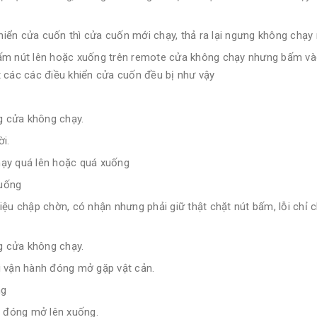
khiển cửa cuốn thì cửa cuốn mới chạy, thả ra lại ngưng không chạy
ấm nút lên hoặc xuống trên remote cửa không chạy nhưng bấm và
t các các điều khiển cửa cuốn đều bị như vậy
g cửa không chạy.
i.
chạy quá lên hoặc quá xuống
xuống
hiệu chập chờn, có nhận nhưng phải giữ thật chặt nút bấm, lỗi chỉ 
g cửa không chạy.
i vận hành đóng mở gặp vật cản.
ng
a đóng mở lên xuống.