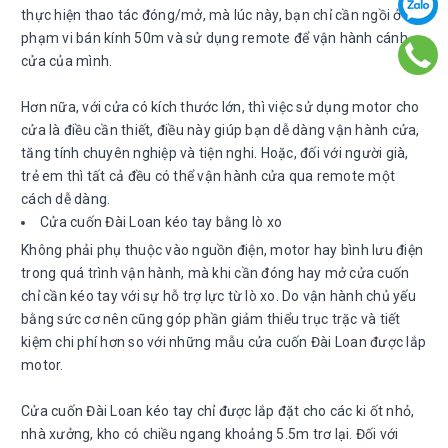
thực hiện thao tác đóng/mở, mà lúc này, bạn chỉ cần ngồi ở
phạm vi bán kính 50m và sử dụng remote để vận hành cánh
cửa của mình.
Hơn nữa, với cửa có kích thước lớn, thì việc sử dụng motor cho
cửa là điều cần thiết, điều này giúp bạn dễ dàng vận hành cửa,
tăng tính chuyên nghiệp và tiện nghi. Hoặc, đối với người già,
trẻ em thì tất cả đều có thể vận hành cửa qua remote một
cách dễ dàng.
Cửa cuốn Đài Loan kéo tay bằng lò xo
Không phải phụ thuộc vào nguồn điện, motor hay bình lưu điện
trong quá trình vận hành, mà khi cần đóng hay mở cửa cuốn
chỉ cần kéo tay với sự hỗ trợ lực từ lò xo. Do vận hành chủ yếu
bằng sức cơ nên cũng góp phần giảm thiểu trục trặc và tiết
kiệm chi phí hơn so với những mẫu cửa cuốn Đài Loan được lắp
motor.
Cửa cuốn Đài Loan kéo tay chỉ được lắp đặt cho các ki ốt nhỏ,
nhà xưởng, kho có chiều ngang khoảng 5.5m trơ lại. Đối với