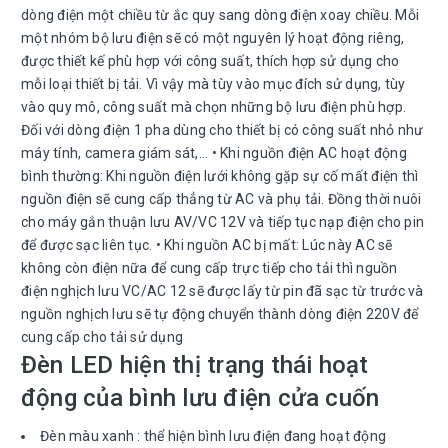
dòng điện một chiều từ ắc quy sang dòng điện xoay chiều. Mỗi
một nhóm bộ lưu điện sẽ có một nguyên lý hoạt động riêng,
được thiết kế phù hợp với công suất, thích hợp sử dụng cho
mỗi loại thiết bị tải. Vì vậy mà tùy vào mục đích sử dụng, tùy
vào quy mô, công suất mà chọn những bộ lưu điện phù hợp.
Đối với dòng điện 1 pha dùng cho thiết bị có công suất nhỏ như
máy tính, camera giám sát,... • Khi nguồn điện AC hoạt động
bình thường: Khi nguồn điện lưới không gặp sự cố mất điện thì
nguồn điện sẽ cung cấp thẳng từ AC và phụ tải. Đồng thời nuôi
cho máy gắn thuận lưu AV/VC 12V và tiếp tục nạp điện cho pin
để được sạc liên tục. • Khi nguồn AC bị mất: Lúc này AC sẽ
không còn điện nữa để cung cấp trực tiếp cho tải thì nguồn
điện nghịch lưu VC/AC 12 sẽ được lấy từ pin đã sạc từ trước và
nguồn nghịch lưu sẽ tự động chuyển thành dòng điện 220V để
cung cấp cho tải sử dụng
Đèn LED hiện thị trạng thái hoạt
động của bình lưu điện cửa cuốn
Đèn màu xanh : thể hiện bình lưu điện đang hoạt động